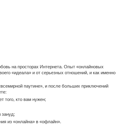
юбовь на просторах Интернета. Опыт «онлайновых
воего «идеала» и от серьезных отношений, и как именно
 «всемирной паутине», и после больших приключений
те:
т того, кто вам нужен;
 зануд;
ния из «онлайна» в «офлайн».