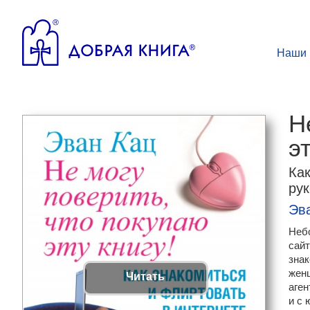
Наши 
Н
э
Как
ру
Эв
Небо
сайт
знак
женщ
Читать
аген
и с 