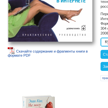
техн
росс
Пере
Инт
Фор
304
2008
К
Скачайте содержание и фрагменты книги в
Ст
формате PDF
За
пра