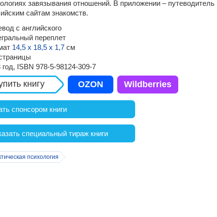
ологиях завязывания отношений. В приложении – путеводитель 
ийским сайтам знакомств.
вод с английского
егральный переплет
мат
14,5 х 18,5 х 1,7
см
 страницы
 год, ISBN 978-5-98124-309-7
упить книгу
OZON
Wildberries
ать спонсором книги
казать специальный тираж книги
ктическая психология