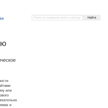
ве
аю
ическое
ности
айтами
ину или
ового
лекательно
иемах и