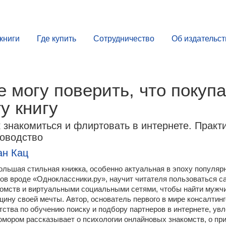
книги
Где купить
Сотрудничество
Об издательст
е могу поверить, что покуп
ту книгу
 знакомиться и флиртовать в интернете. Практ
ководство
ан Кац
льшая стильная книжка, особенно актуальная в эпоху популяр
ов вроде «Одноклассники.ру», научит читателя пользоваться с
омств и виртуальными социальными сетями, чтобы найти мужч
ину своей мечты. Автор, основатель первого в мире консалтинг
тства по обучению поиску и подбору партнеров в интернете, ув
юмором рассказывает о психологии онлайновых знакомств, о пр